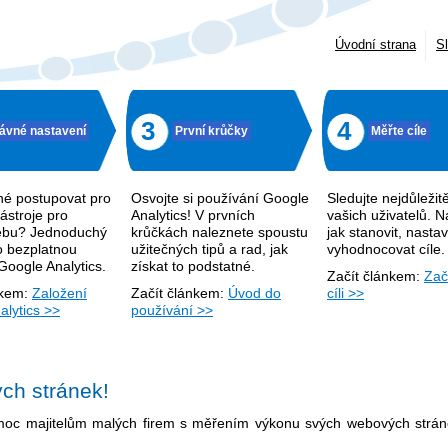
Úvodní strana
S
3
4
ávné nastavení
První krůčky
Měřte cíle
tné postupovat pro
Osvojte si používání Google
Sledujte nejdůležitě
ástroje pro
Analytics! V prvních
vašich uživatelů. N
ebu? Jednoduchý
krůčkách naleznete spoustu
jak stanovit, nastav
o bezplatnou
užitečných tipů a rad, jak
vyhodnocovat cíle.
 Google Analytics.
získat to podstatné.
Začít článkem:
Zač
nkem:
Založení
Začít článkem:
Úvod do
cíli >>
alytics >>
používání >>
ch stránek!
omoc majitelům malých firem s měřením výkonu svých webových strán