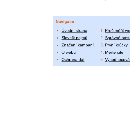
Navigace
Úvodní strana
Proč měřit w
Slovník pojmů
Správné nast
Značení kampaní
První krůčky
O webu
Měřte cíle
Ochrana dat
Vyhodnocová