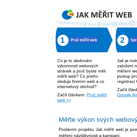
1
2
Proč měřit web
Spr
Co je to sledování
Jak je nu
výkonnosti webových
založení n
stránek a proč byste měli
měření w
měřit web? Co jiného
postup pr
sleduje firemní web a co
registraci
internetový obchod?
Začít člá
Začít článkem:
Proč měřit
Google An
web >>
Měřte výkon svých webový
Posláním projektu Jak měřit web je p
měření návštěvnosti a kampaní.