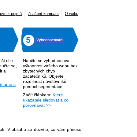
lovník pojmů
Značení kampaní
O webu
5
Vyhodnocování
jší cíle
Naučte se vyhodnocovat
aučte se,
výkonnost vašeho webu bez
it a
zbytečných chyb
začátečníků. Objevte
rozdílnost návštěvníků
ínáme s
pomocí segmentace.
Začít článkem:
Které
ukazatele sledovat a co
porovnávat >>
ek. V obsahu se dozvíte, co vám přinese