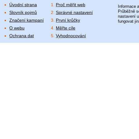
Úvodní strana
Proč měřit web
Informace a
Průběžně se
Slovník pojmů
Správné nastavení
nastavení u
Značení kampaní
První krůčky
fungovat jin
O webu
Měřte cíle
Ochrana dat
Vyhodnocování