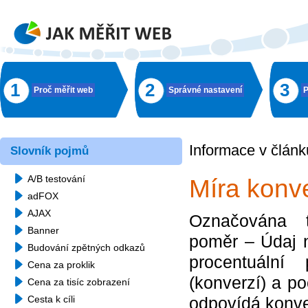
1
2
3
Proč měřit web
Správné nastavení
P
Informace v článk
Slovník pojmů
A/B testování
Míra konv
adFOX
AJAX
Označována 
Banner
poměr – Údaj n
Budování zpětných odkazů
procentuální
Cena za proklik
(konverzí) a p
Cena za tisíc zobrazení
Cesta k cíli
odpovídá konv